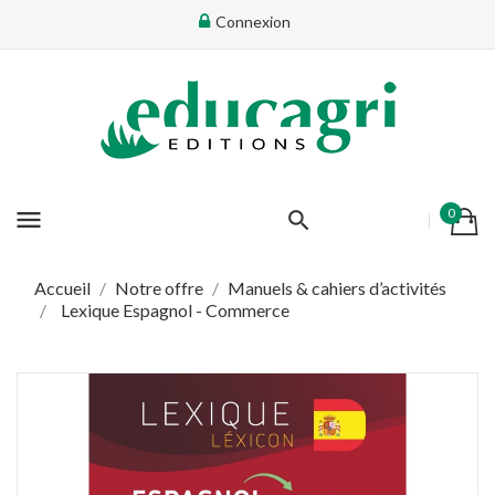
Connexion
×
Connectez-vous
Vous devez être connecté pour ajouter des produits dans
votre liste d'envie
menu
0
Annuler
Connectez-vous
Accueil
Notre offre
Manuels & cahiers d’activités
Lexique Espagnol - Commerce