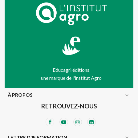
Educagri éditions,
une marque de l'institut Agro
À PROPOS
expand_more
RETROUVEZ-NOUS
expand_more
LETTRE D'INFORMATION