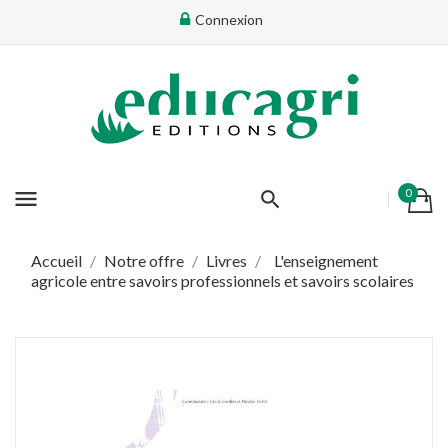
Connexion
×
Connectez-vous
Vous devez être connecté pour ajouter des produits dans
votre liste d'envie
menu
0
Annuler
Connectez-vous
Accueil
Notre offre
Livres
L'enseignement
agricole entre savoirs professionnels et savoirs scolaires