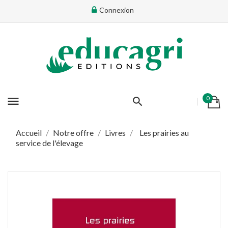
Connexion
×
Connectez-vous
Vous devez être connecté pour ajouter des produits dans
votre liste d'envie
menu
0
Annuler
Connectez-vous
Accueil
Notre offre
Livres
Les prairies au
service de l'élevage